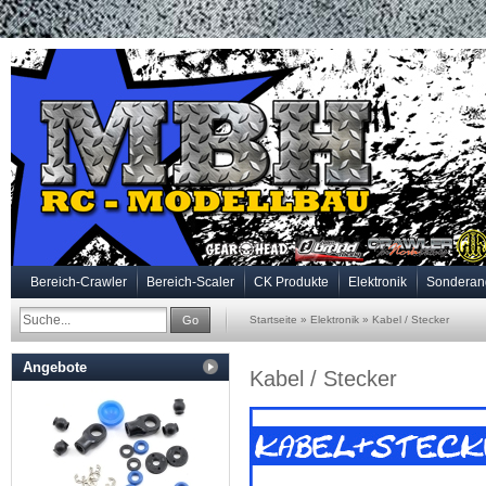
Bereich-Crawler
Bereich-Scaler
CK Produkte
Elektronik
Sonderan
Go
Startseite
»
Elektronik
»
Kabel / Stecker
Angebote
Kabel / Stecker