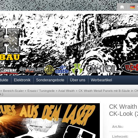
dukte
Elektronik
Sonderangebote
Über uns
Werbeartikel
»
Bereich-Scaler
»
Ersatz-/ Tuningteile
»
Axial Wraith
»
CK Wraith Metall Panels mit B-Säule in C
k.)
CK Wraith 
CK-Look (
Art.Nr.:
Lieferzeit: