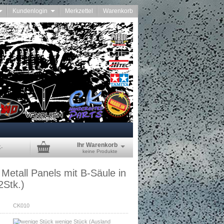
Kundenlogin
Merkzettel
Warenkorb
Ihr Warenkorb
K-
keine Produkte
Metall Panels mit B-Säule in
2Stk.)
CK010
wenige Stück
(Ausland