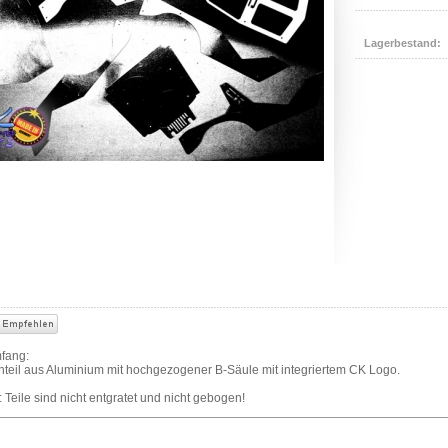
Lagerbestand:
mfang:
nteil aus Aluminium mit hochgezogener B-Säule mit integriertem CK Logo.
 Teile sind nicht entgratet und nicht gebogen!