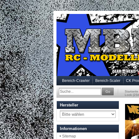
Bereich-Crawler
Bereich-Scaler
CK Pro
Go
Startseite
Look (2St
Hersteller
Informationen
Sitemap