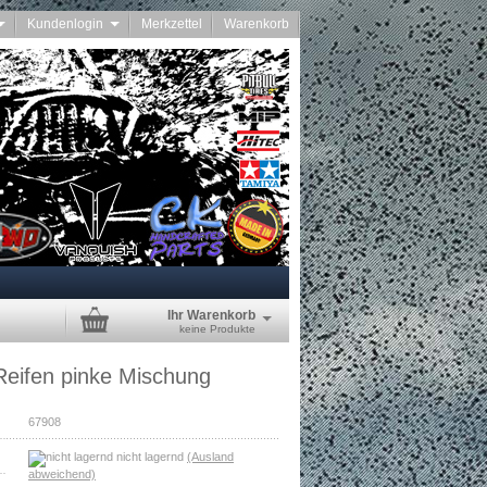
Kundenlogin
Merkzettel
Warenkorb
Ihr Warenkorb
keine Produkte
Reifen pinke Mischung
67908
nicht lagernd
(Ausland
abweichend)