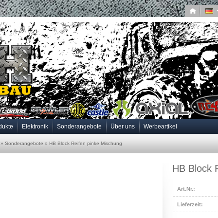
dukte
Elektronik
Sonderangebote
Über uns
Werbeartikel
»
Sonderangebote
»
HB Block Reifen pinke Mischung
HB Block 
Art.Nr.:
Lieferzeit: