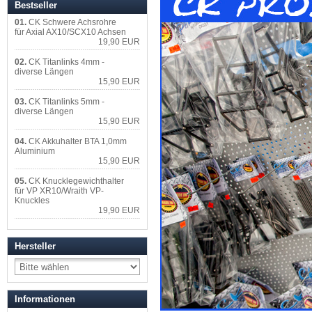
Bestseller
01.
CK Schwere Achsrohre
für Axial AX10/SCX10 Achsen
19,90 EUR
02.
CK Titanlinks 4mm -
diverse Längen
15,90 EUR
03.
CK Titanlinks 5mm -
diverse Längen
15,90 EUR
04.
CK Akkuhalter BTA 1,0mm
Aluminium
15,90 EUR
05.
CK Knucklegewichthalter
für VP XR10/Wraith VP-
Knuckles
19,90 EUR
Hersteller
Informationen