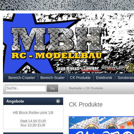
Bereich-Crawler
Bereich-Scaler
CK Produkte
Elektronik
Sonderan
Go
Startseite
»
CK Produkte
Angebote
CK Produkte
HB Block Reifen pink 1/8
Statt 14,90 EUR
Nur 10,90 EUR