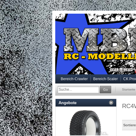
Bereich-Crawler
Bereich-Scaler
CK Pro
Go
Startseite
Angebote
RC4
Sortier