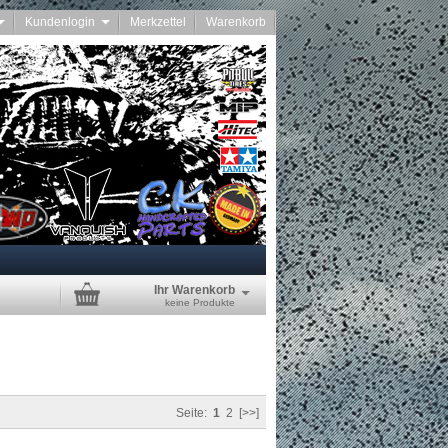
Kundenlogin
Merkzettel
Warenkorb
Ihr Warenkorb
keine Produkte
Seite:
1
2
[>>]