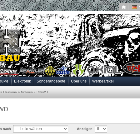
dukte
Elektronik
Sonderangebote
Über uns
Werbeartikel
»
Elektronik
»
Motoren
»
RC4WD
WD
en nach
Anzeigen