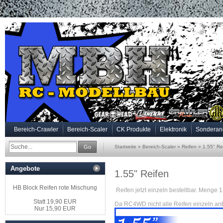
Bereich-Crawler
Bereich-Scaler
CK Produkte
Elektronik
Sonderan
Go
Startseite
»
Bereich-Scaler
»
Reifen
»
1.55" Re
Angebote
1.55" Reifen
HB Block Reifen rote Mischung
Reifen jetzt einzeln bestellbar. Menge 1
Statt 19,90 EUR
Da RC4WD nicht alle Reifen einzeln anbi
Nur 15,90 EUR