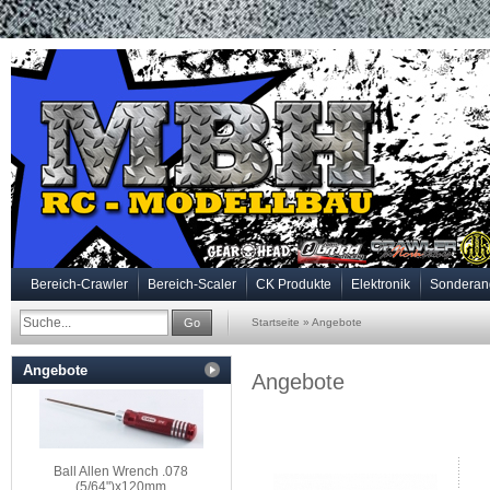
Bereich-Crawler
Bereich-Scaler
CK Produkte
Elektronik
Sonderan
Go
Startseite
»
Angebote
Angebote
Angebote
Ball Allen Wrench .078
(5/64")x120mm