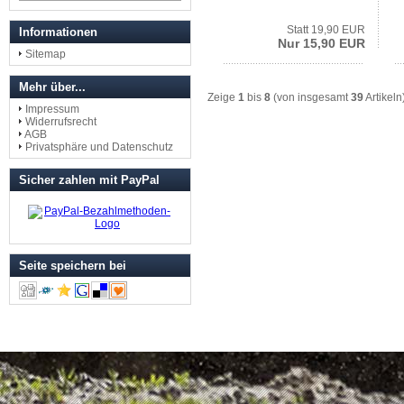
Statt 19,90 EUR
Informationen
Nur 15,90 EUR
Sitemap
Mehr über...
Zeige
1
bis
8
(von insgesamt
39
Artikeln
Impressum
Widerrufsrecht
AGB
Privatsphäre und Datenschutz
Sicher zahlen mit PayPal
Seite speichern bei