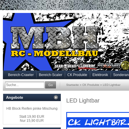
Bereich-Crawler
Bereich-Scaler
CK Produkte
Elektronik
Sonderan
Go
Startseite
»
CK Produkte
»
LED Lightbar
Angebote
LED Lightbar
HB Block Reifen pinke Mischung
Statt 19,90 EUR
Nur 15,90 EUR