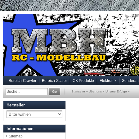
Bereich-Crawler
Bereich-Scaler
CK Produkte
Elektronik
Sonderan
Go
Startseite
»
Über uns
»
Unsere Erfolge
»
Hersteller
Informationen
Sitemap