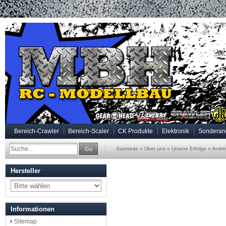
Bereich-Crawler
Bereich-Scaler
CK Produkte
Elektronik
Sonderan
Go
Startseite
»
Über uns
»
Unsere Erfolge
»
Andre
Hersteller
Informationen
Sitemap