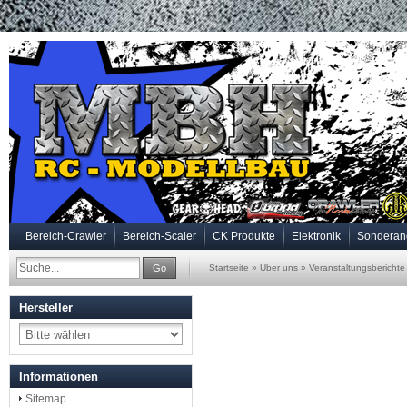
Bereich-Crawler
Bereich-Scaler
CK Produkte
Elektronik
Sonderan
Go
Startseite
»
Über uns
»
Veranstaltungsberichte
Hersteller
Informationen
Sitemap