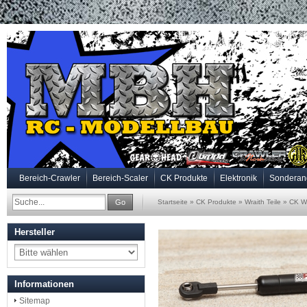
Bereich-Crawler
Bereich-Scaler
CK Produkte
Elektronik
Sonderan
Go
Startseite
»
CK Produkte
»
Wraith Teile
»
CK W
Hersteller
Informationen
Sitemap