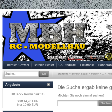
Bereich-Crawler
Bereich-Scaler
CK Produkte
Elektronik
Sonderan
Go
Startseite
»
Bereich-Scaler
»
Felgen
»
1.7" Fe
Angebote
Die Suche ergab keine g
HB Block Reifen pink 1/8
Möchten Sie noch einmal suchen?
Statt 14,90 EUR
Suchen
Nur 10,90 EUR