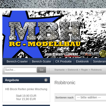
Bereich-Crawler
Bereich-Scaler
CK Produkte
Elektronik
Sonderan
Go
Startseite
»
Elektronik
»
Regler
»
Robitronic
Angebote
Robitronic
HB Block Reifen pinke Mischung
Statt 19,90 EUR
Sortieren nach
Nur 15,90 EUR