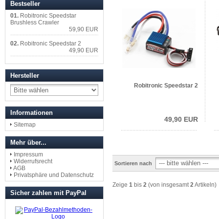
Bestseller
01.
Robitronic Speedstar
Brushless Crawler
59,90 EUR
02.
Robitronic Speedstar 2
49,90 EUR
Hersteller
Robitronic Speedstar 2
Informationen
49,90 EUR
Sitemap
Mehr über...
Impressum
Widerrufsrecht
Sortieren nach
AGB
Privatsphäre und Datenschutz
Zeige
1
bis
2
(von insgesamt
2
Artikeln)
Sicher zahlen mit PayPal