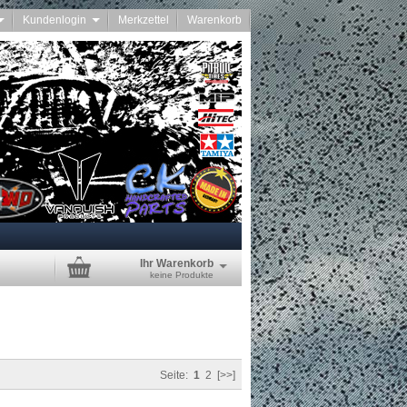
Kundenlogin
Merkzettel
Warenkorb
Ihr Warenkorb
keine Produkte
Seite:
1
2
[>>]