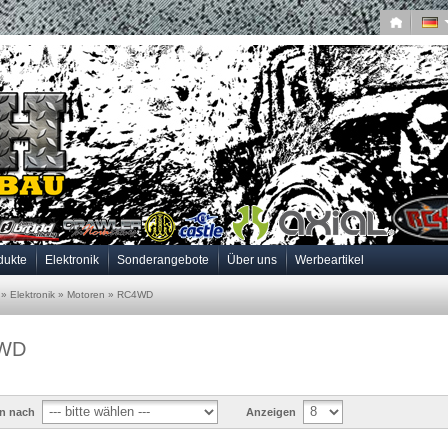
dukte
Elektronik
Sonderangebote
Über uns
Werbeartikel
»
Elektronik
»
Motoren
»
RC4WD
WD
en nach
Anzeigen