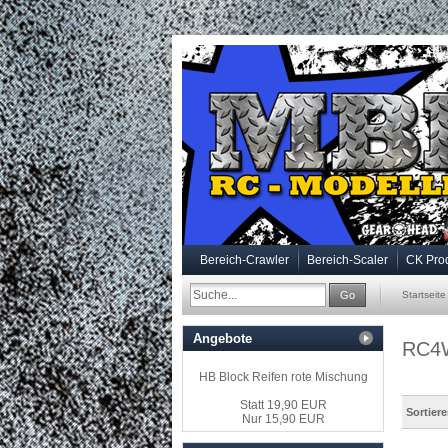
Bereich-Crawler
Bereich-Scaler
CK Pro
Go
Startseite
Angebote
RC4
HB Block Reifen rote Mischung
Statt 19,90 EUR
Sortier
Nur 15,90 EUR